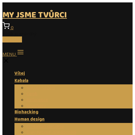
MY JSME TVŮRCI
0
Košík je prázdný
Do košíku
MENU
Vítej
Kabala
Kabala,sezení
Ceník
Reference
Vouchery
Biohacking
Human design
O Human designu
Energetické předpovědi