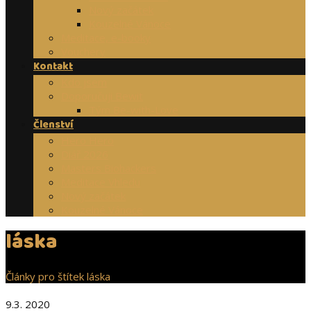
Nový začátek
Kouzelné Vánoce
Meditace, e-booky
Vouchery
Kontakt
Kdo jsem
Doporučuji Bewit
Tým Be-with-Love
Členství
Hero Hero
Diář 2026
Masters Biohackers
Meditace Vhledu
Nový začátek
Kouzelné Vánoce
láska
Články pro štítek láska
9.3. 2020