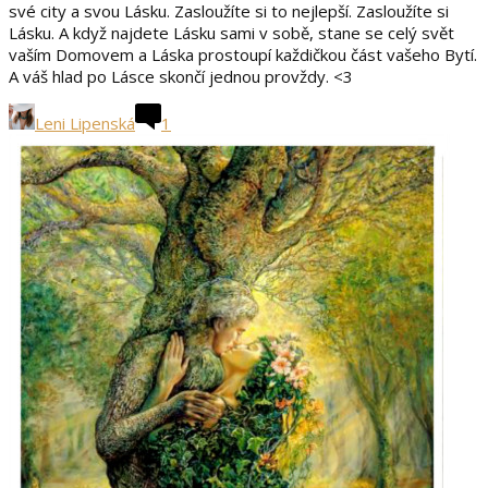
své city a svou Lásku. Zasloužíte si to nejlepší. Zasloužíte si
Lásku. A když najdete Lásku sami v sobě, stane se celý svět
vaším Domovem a Láska prostoupí každičkou část vašeho Bytí.
A váš hlad po Lásce skončí jednou provždy. <3
Leni Lipenská
1