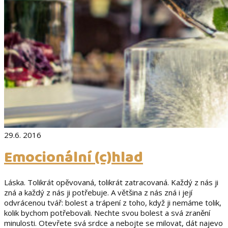
29.6. 2016
Emocionální (c)hlad
Láska. Tolikrát opěvovaná, tolikrát zatracovaná. Každý z nás ji
zná a každý z nás ji potřebuje. A většina z nás zná i její
odvrácenou tvář: bolest a trápení z toho, když ji nemáme tolik,
kolik bychom potřebovali. Nechte svou bolest a svá zranění
minulosti. Otevřete svá srdce a nebojte se milovat, dát najevo