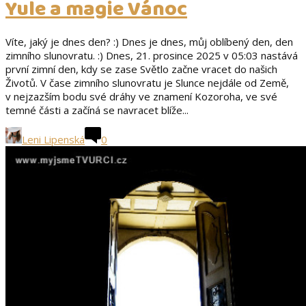
Yule a magie Vánoc
Víte, jaký je dnes den? :) Dnes je dnes, můj oblíbený den, den
zimního slunovratu. :) Dnes, 21. prosince 2025 v 05:03 nastává
první zimní den, kdy se zase Světlo začne vracet do našich
Životů. V čase zimního slunovratu je Slunce nejdále od Země,
v nejzazším bodu své dráhy ve znamení Kozoroha, ve své
temné části a začíná se navracet blíže...
Leni Lipenská
0