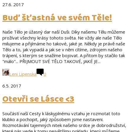
27.6. 2017
Buď šťastná ve svém Těle!
Naše Tělo je úžasný dar naší Duši. Díky našemu Tělu můžeme
prožívat všechny krásy tohoto světa. Ne vždy ale naše Tělo
milujeme a přijímáme ho takové, jaké je. Někdy je právě naše
Tělo a to, jak vypadá a jak se v něm cítíme, zdrojem našeho
trápení, s kterým se snažíme bojovat. A přitom by stačilo tak
"málo"... PŘIJMOUT SVÉ TĚLO TAKOVÉ, JAKÉ JE...
Leni Lipenská
0
6.5. 2017
Otevři se Lásce <3
Součástí naší Cesty k láskyplnému vztahu je rozmotat toto
klubko a pochopit, jaký způsobem jsme nastaveni.
Rozmotávání tajemných nitek našeho srdce je dobrodružství,
které nás vede k tomu největšímu pokladu, který můžeme