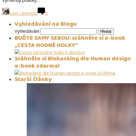
vyměňují polibky...
Leni Lipenská
0
Vyhledávání na Blogu
Vyhledávání
BUĎTE SAMY SEBOU: stáhněte si e-book
„CESTA HODNÉ HOLKY“
Stáhněte si Biohacking dle Human design
e-book zdarma!
Starší články