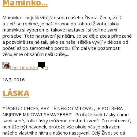
Maminko…
Maminka… nejdůležitější osoba našeho Života. Žena, v níž
a z níž se rodíme, je naší branou do tohoto Života. Jakou
maminku si vybereme, takové nastavení si volíme sami
pro sebe. Toto nastavení je něčím, co se děje zcela přirozeně
a pozvolně stejně tak, jako se naše Tělíčka vyvíjí v děloze od
početí až do samotného porodu. Čím dál více pozornosti
věnujeme obsahům naší Duše,...
Leni Lipenská
0
18.7. 2016
LÁSKA
* POKUD CHCEŠ, ABY TĚ NĚKDO MILOVAL, JE POTŘEBA
NEJPRVE MILOVAT SAMA SEBE.* Protože kolik Lásky dáme
sami sobě, tolik Lásky můžeme dostat i zvenčí. Co není uvnitř,
nemůže být navenek, protože vše okolo nás je odrazem
našeho vlastního nitra a našeho nastavení. Celý Život se dá