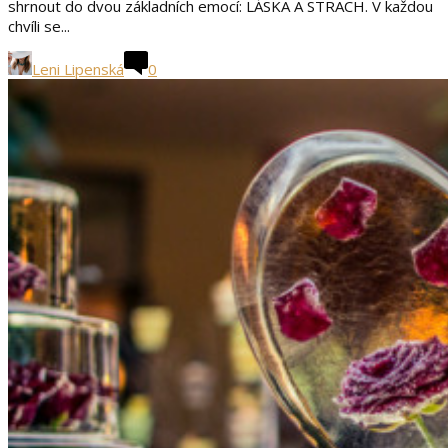
shrnout do dvou základních emocí: LÁSKA A STRACH. V každou
chvíli se...
Leni Lipenská
0