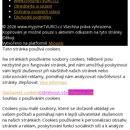
www.myjsmeTVURCI.cz
Objednejte si sezení
Ochrana osobních údajů
Obchodní podmínky
© 2026 www.myjsmeTVURCI.cz Všechna práva vyhrazena.
Kopírování je možné pouze s aktivním odkazem na tyto stránky.
Děkuji.
Vytvořeno na platformě
Mioweb
Tato stránka používá cookies
Na stránkách používáme soubory cookies. Některé jsou
nezbytné pro fungování stránek, jiné nám umožňují poskytnout
vám lepší zkušenost při návštěvě našich stránek nebo
zobrazování reklamy, pomáhají nám analyzovat návštěvnost a
stránky zlepšovat.
Více informací
Nastavení cookies
Odmítnout vše
Přijmout vše
Souhlas s používáním cookies
Cookies jsou malé soubory, které se dočasně ukládají ve
vašem počítači a pomáhají nám k lepší uživatelské zkušenosti
na našich stránkách. Cookies používáme k personalizaci obsahu
stránek a reklam, poskytování funkcí sociálních sítí a k analýze