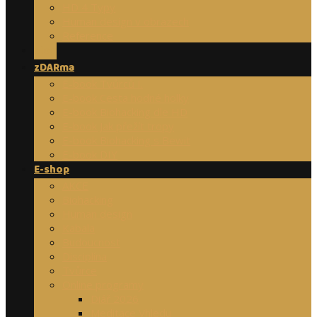
HD 4 Typy
Human design v obrazech
Reference
Blog
zDARma
E-book Tvůrců I.
E-book Cesta hodné holky
E-book Biohacking dle HD
E-book Jak přežít tropy
E-book Biohacking s Bewit
E-book DIY
E-shop
AKCE
Biohacking
Human design
Kabala
Budoucnost
Disciplína
Tvůrce
Online programy
Diář 2026
Meditace Vhledu