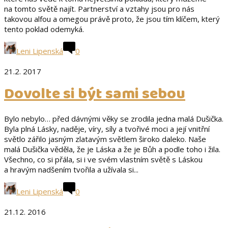
na tomto světě najít. Partnerství a vztahy jsou pro nás
takovou alfou a omegou právě proto, že jsou tím klíčem, který
tento poklad odemyká.
Leni Lipenská
0
21.2. 2017
Dovolte si být sami sebou
Bylo nebylo… před dávnými věky se zrodila jedna malá Dušička.
Byla plná Lásky, naděje, víry, síly a tvořivé moci a její vnitřní
světlo zářilo jasným zlatavým světlem široko daleko. Naše
malá Dušička věděla, že je Láska a že je Bůh a podle toho i žila.
Všechno, co si přála, si i ve svém vlastním světě s Láskou
a hravým nadšením tvořila a užívala si...
Leni Lipenská
0
21.12. 2016