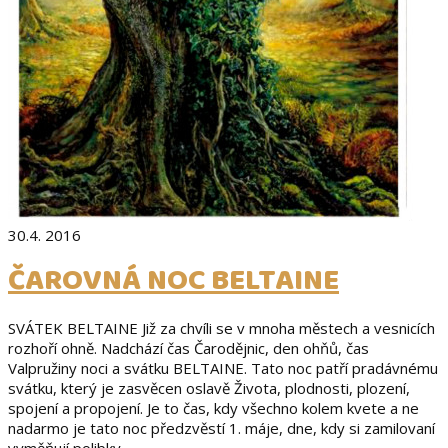
30.4. 2016
ČAROVNÁ NOC BELTAINE
SVÁTEK BELTAINE Již za chvíli se v mnoha městech a vesnicích
rozhoří ohně. Nadchází čas Čarodějnic, den ohňů, čas
Valpružiny noci a svátku BELTAINE. Tato noc patří pradávnému
svátku, který je zasvěcen oslavě Života, plodnosti, plození,
spojení a propojení. Je to čas, kdy všechno kolem kvete a ne
nadarmo je tato noc předzvěstí 1. máje, dne, kdy si zamilovaní