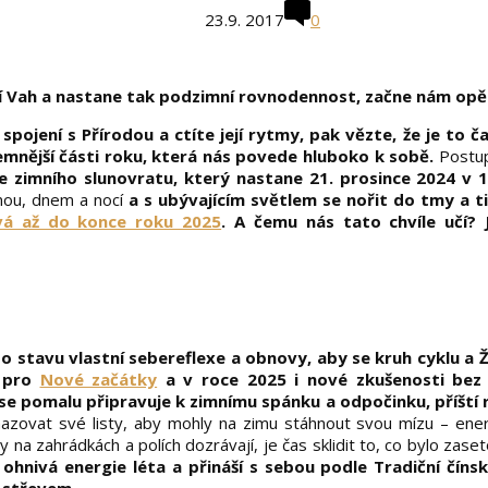
23.9. 2017
0
ení Vah a nastane tak podzimní rovnodennost, začne nám op
ojení s Přírodou a ctíte její rytmy, pak vězte, že je to ča
emnější části roku, která nás povede hluboko k sobě.
Postup
le zimního slunovratu, který nastane 21. prosince 2024 v 
mou, dnem a nocí
a s ubývajícím světlem se nořit do tmy a t
vá až do konce roku 2025
. A čemu nás tato chvíle učí?
 stavu vlastní sebereflexe a obnovy, aby se kruh cyklu a 
i pro
Nové začátky
a v roce 2025 i nové zkušenosti bez 
k se pomalu připravuje k zimnímu spánku a odpočinku, příští 
hazovat své listy, aby mohly na zimu stáhnout svou mízu – ene
na zahrádkách a polích dozrávají, je čas sklidit to, co bylo zaset
 ohnivá energie léta a přináší s sebou podle Tradiční číns