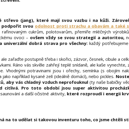
m střevem.
té střevo (jang), které mají svou vazbu i na kůži. Zárov
y podpořit svou
odolnost proti strachu a obavám a také s
e se rafinovaným cukrům, polotovarům, přemíře mléčných výrobk
ickému ovoci –
ovšem vždy se svou strategií a autoritou,
ne
a univerzální dobrá strava pro všechny:
každý potřebujeme 
 ale zařaďte postupně třeba i skořici, zázvor, česnek, cibule a cel
kami. Ráno vás skvěle zahřejí teplé snídaně, ale kaše vynechte, 
gie. Vhodnými potravinami jsou i ořechy, semínka (s obojím nak
jako například kysané zelí (ideálně domácí), nebo pickles.
Noste
íků, aby vás chladný vzduch neprofouknul
(ty naše babičky věd
ad citlivá. Pro toto období jsou super aktivitou procház
aunování a další očistné aktivity,
které rozproudí i energii krv
dná na to udělat si takovou inventuru toho, co jsme chtěli st