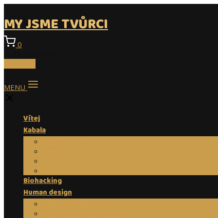
MY JSME TVŮRCI
0
Košík je prázdný
Do košíku
MENU
Vítej
Kabala
Kabala,sezení
Ceník
Reference
Vouchery
Biohacking
Human design
O Human designu
Energetické předpovědi