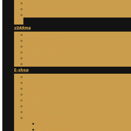
HD 4 Typy
Human design v obrazech
Reference
Blog
zDARma
E-book Tvůrců I.
E-book Cesta hodné holky
E-book Biohacking dle HD
E-book Jak přežít tropy
E-book Biohacking s Bewit
E-book DIY
E-shop
AKCE
Biohacking
Human design
Kabala
Budoucnost
Disciplína
Tvůrce
Online programy
Diář 2026
Meditace Vhledu