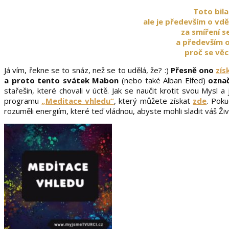
Toto bila
ale je především o vdě
za smíření s
a především o
proč se věci
Já vím, řekne se to snáz, než se to udělá, že? :)
Přesně ono
zís
a proto tento svátek Mabon
(nebo také Alban Elfed)
označ
stařešin, které chovali v úctě. Jak se naučit krotit svou Mysl
programu
„Meditace vhledu“
, který můžete získat
zde
. Poku
rozuměli energiím, které teď vládnou, abyste mohli sladit váš Ži