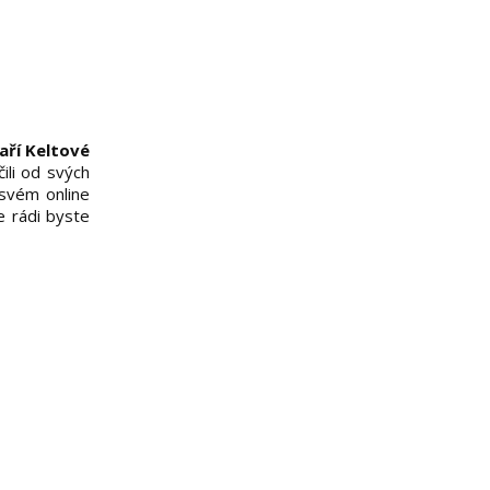
aří Keltové
ili od svých
 svém online
e rádi byste