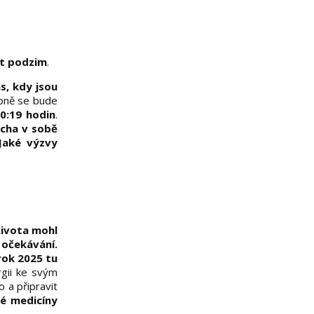
ět podzim
.
s, kdy jsou
ně se bude
10:19 hodin
.
icha v sobě
 Jaké výzvy
Života mohl
očekávání.
rok 2025 tu
rgii ke svým
o a připravit
ké medicíny