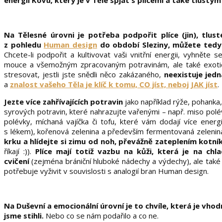
energii Kovu, který je v Těle spjat s plícemi a také tlustý
Na Tělesné úrovni je potřeba podpořit plíce (jin), tlus
z pohledu
Human design
do období Sleziny, můžete ted
Chcete-li podpořit a kultivovat vaši vnitřní energii, vyhnět
mouce a všemožným zpracovaným potravinám, ale také exot
stresovat, jestli jste snědli něco zakázaného,
neexistuje jedn
a
znalost vašeho Těla je klíč k tomu, CO jíst, neboj JAK jíst
.
Jezte více zahřívajících potravin
jako například rýže, pohanka,
syrových potravin, které nahrazujte vařenými – např. miso polév
polévky, míchaná vajíčka či tofu, které vám dodají více ener
s lékem), kořenová zelenina a především fermentovaná zelenina 
krku a hlídejte si zimu od noh, převážně zateplením kotn
říkají :)).
Plíce mají totiž vazbu na kůži, která je na chl
cvičení
(zejména brániční hluboké nádechy a výdechy), ale také s
potřebuje vyživit v souvislosti s analogií bran Human design.
Na Duševní a emocionální úrovní je to chvíle, která je vho
jsme stihli.
Nebo co se nám podařilo a co ne.