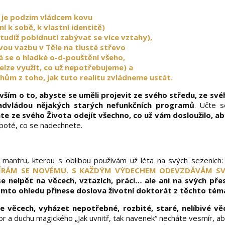
je podzim vládcem kovu
í k sobě, k vlastní identitě)
, tudíž pobídnutí zabývat se více vztahy),
vou vazbu v Těle na tlusté střevo
á se o hladké o-d-pouštění všeho,
 nelze využít, co už nepotřebujeme) a
chům z toho, jak tuto realitu zvládneme ustát.
vším o to, abyste se uměli projevit ze svého středu, ze sv
 nadvládou nějakých starých nefunkčních programů
. Učte s
te ze svého Života odejít všechno, co už vám dosloužilo, a
 poté, co se nadechnete.
mantru, kterou s oblibou používám už léta na svých sezeních
VÍRÁM SE NOVÉMU. S KAŽDÝM VÝDECHEM ODEVZDÁVÁM SVÉ
e nelpět na věcech, vztazích, práci… ale ani na svých pře
omto ohledu přinese doslova životní doktorát z těchto tém
 věcech, vyházet nepotřebné, rozbité, staré, nelíbivé věc
tor a duchu magického „Jak uvnitř, tak navenek“ necháte vesmír, a