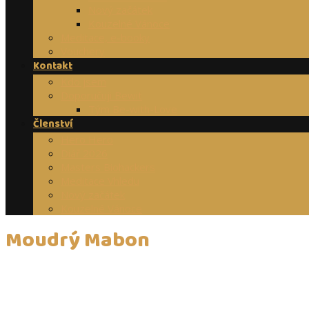
Nový začátek
Kouzelné Vánoce
Meditace, e-booky
Vouchery
Kontakt
Kdo jsem
Doporučuji Bewit
Tým Be-with-Love
Členství
Hero Hero
Diář 2026
Masters Biohackers
Meditace Vhledu
Nový začátek
Kouzelné Vánoce
Moudrý Mabon