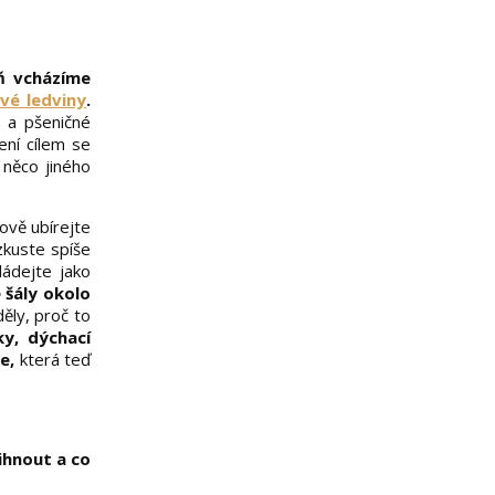
eň vcházíme
vé ledviny
.
ů a pšeničné
ní cílem se
něco jiného
kově ubírejte
zkuste spíše
ládejte jako
 šály okolo
ěly, proč to
ky, dýchací
e,
která teď
ihnout a co