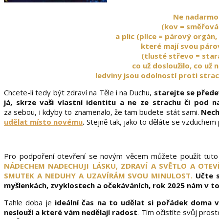
Ne nadarmo 
(kov = směřován
a plic (plíce = párový orgán
které mají svou páro
(tlusté střevo = star
co už dosloužilo, co už
ledviny jsou odolností proti stra
Chcete-li tedy být zdraví na Těle i na Duchu,
starejte se přede
já, skrze vaši vlastní identitu a ne ze strachu či pod
za sebou, i kdyby to znamenalo, že tam budete stát sami.
Nech
udělat místo novému
.
Stejně tak, jako to děláte se vzduchem
Pro podpoření otevření se novým věcem můžete použít tuto 
NÁDECHEM NADECHUJI LÁSKU, ZDRAVÍ A SVĚTLO A OTE
SMUTEK A NEDUHY A UZAVÍRÁM SVOU MINULOST.
Učte s
myšlenkách, zvyklostech a očekáváních, rok 2025 nám v t
Tahle doba je
ideální čas na to udělat si pořádek doma ve
neslouží a které vám nedělají radost
. Tím očistíte svůj pros