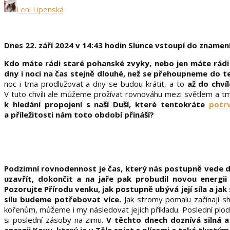
Leni Lipenská
Dnes 22. září 2024 v 14:43 hodin Slunce vstoupí do znam
Kdo máte rádi staré pohanské zvyky, nebo jen máte rádi sp
dny i noci na čas stejně dlouhé, než se přehoupneme do t
noc i tma prodlužovat a dny se budou krátit, a to
až do chví
V tuto chvíli ale můžeme prožívat rovnováhu mezi světlem a t
k hledání propojení s naší Duší, které tentokráte
potr
a příležitosti nám toto období přináší?
Podzimní rovnodennost je čas, který nás postupně vede do
uzavřít, dokončit a na jaře pak probudil novou energi
Pozorujte Přírodu venku, jak postupně ubývá její síla a ja
sílu budeme potřebovat více.
Jak stromy pomalu začínají s
kořenům, můžeme i my následovat jejich příkladu. Poslední plody 
si poslední zásoby na zimu.
V těchto dnech doznívá silná a