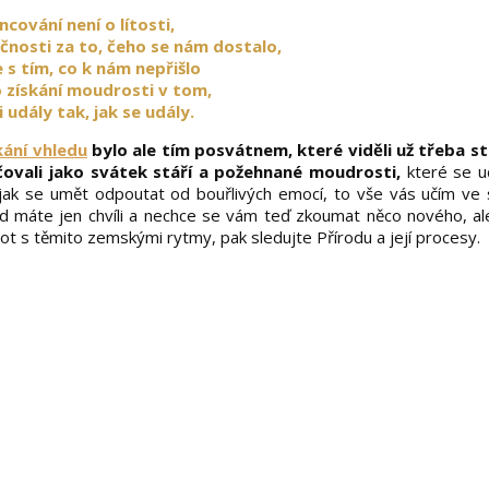
ncování není o lítosti,
čnosti za to, čeho se nám dostalo,
e s tím, co k nám nepřišlo
 získání moudrosti v tom,
 udály tak, jak se udály.
kání vhledu
bylo ale tím posvátnem, které viděli už třeba st
ovali jako svátek stáří a požehnané moudrosti,
které se uč
 a jak se umět odpoutat od bouřlivých emocí, to vše vás učím ve
d máte jen chvíli a nechce se vám teď zkoumat něco nového, al
vot s těmito zemskými rytmy, pak sledujte Přírodu a její procesy.