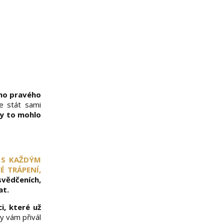
ého pravého
e stát sami
by to mohlo
:
S KAŽDÝM
 TRÁPENÍ,
svědčeních,
at.
i, které už
by vám přivál