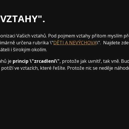
 "VZTAHY".
monizaci Vašich vztahů. Pod pojmem vztahy přitom myslím p
rimárně určena rubrika \"
DĚTI A NEVÝCHOVA
\". Najdete zde
áteli i širokým okolím.
ahů je
princip \"zrcadlení\"
, protože jak uvnitř, tak vně. Bu
otíží ve vztazích, které řešíte. Protože nic se neděje náhod