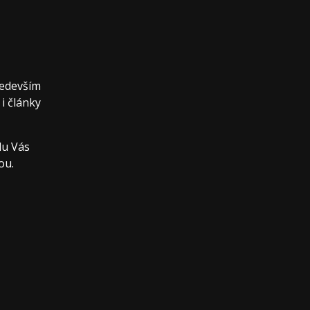
ředevším
 i články
du Vás
ou.