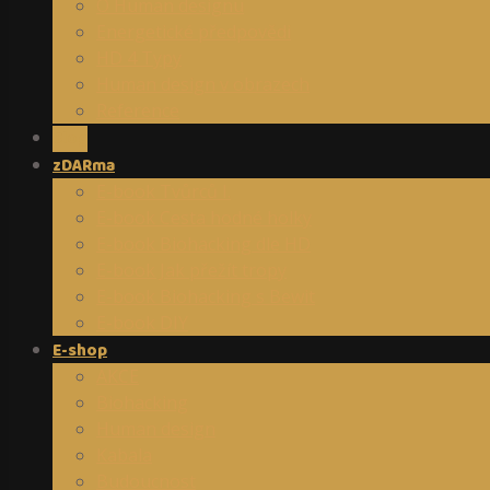
O Human designu
Energetické předpovědi
HD 4 Typy
Human design v obrazech
Reference
Blog
zDARma
E-book Tvůrců I.
E-book Cesta hodné holky
E-book Biohacking dle HD
E-book Jak přežít tropy
E-book Biohacking s Bewit
E-book DIY
E-shop
AKCE
Biohacking
Human design
Kabala
Budoucnost