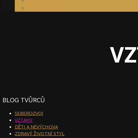
Nový začátek
Kouzelné Vánoce
VZ
BLOG TVŮRCŮ
SEBEROZVOJ
VZTAHY
DĚTI A NEVÝCHOVA
ZDRAVÝ ŽIVOTNÍ STYL