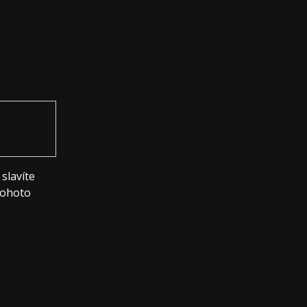
slavíte
tohoto