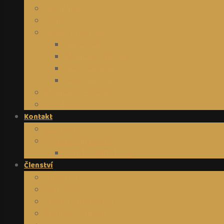
Disciplína
Tvůrce
Online programy
Diář 2026
Meditace Vhledu
Nový začátek
Kouzelné Vánoce
Meditace, e-booky
Vouchery
Kontakt
Kdo jsem
Doporučuji Bewit
Tým Be-with-Love
Členství
Hero Hero
Diář 2026
Masters Biohackers
Meditace Vhledu