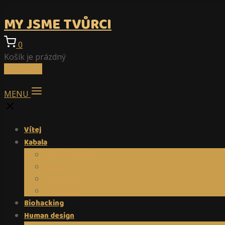
MY JSME TVŮRCI
0
Košík je prázdný
Do košíku
MENU
Vítej
Kabala
Kabala,sezení
Ceník
Reference
Vouchery
Biohacking
Human design