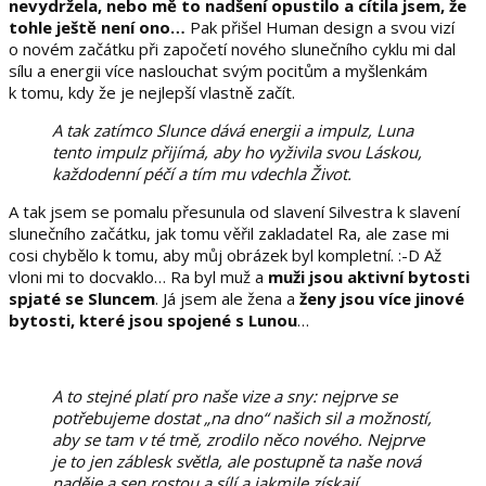
nevydržela, nebo mě to nadšení opustilo a cítila jsem, že
tohle ještě není ono…
Pak přišel Human design a svou vizí
o novém začátku při započetí nového slunečního cyklu mi dal
sílu a energii více naslouchat svým pocitům a myšlenkám
k tomu, kdy že je nejlepší vlastně začít.
A tak zatímco Slunce dává energii a impulz, Luna
tento impulz přijímá, aby ho vyživila svou Láskou,
každodenní péčí a tím mu vdechla Život.
A tak jsem se pomalu přesunula od slavení Silvestra k slavení
slunečního začátku, jak tomu věřil zakladatel Ra, ale zase mi
cosi chybělo k tomu, aby můj obrázek byl kompletní. :-D Až
vloni mi to docvaklo… Ra byl muž a
muži jsou aktivní bytosti
spjaté se Sluncem
. Já jsem ale žena a
ženy jsou více jinové
bytosti, které jsou spojené s Lunou
…
A to stejné platí pro naše vize a sny: nejprve se
potřebujeme dostat „na dno“ našich sil a možností,
aby se tam v té tmě, zrodilo něco nového. Nejprve
je to jen záblesk světla, ale postupně ta naše nová
naděje a sen rostou a sílí a jakmile získají