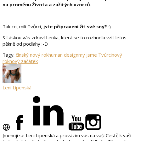
na proměnu Života a zažitých vzorců.
Tak co, milí Tvůrci,
jste připraveni žít své sny?
:)
S Láskou vás zdraví Lenka, která se to rozhodla vzít letos
pěkně od podlahy :-D
Tagy:
čínský nový rok
human design
my jsme Tvůrci
nový
rok
nový začátek
Leni Lipenská
Jmenuji se Leni Lipenská a provázím vás na vaší Cestě k vaší