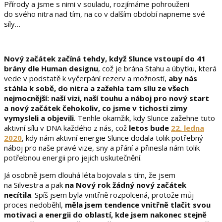
Přírody a jsme s nimi v souladu, rozjímáme pohrouženi
do svého nitra nad tím, na co v dalším období napneme své
síly…
Nový začátek začíná tehdy, když Slunce vstoupí do 41
brány dle Human designu
, což je brána Stahu a úbytku, která
vede v podstatě k vyčerpání rezerv a možností,
aby nás
stáhla k sobě, do nitra a zažehla tam sílu ze všech
nejmocnější: naší vizi, naší touhu a náboj pro nový start
a nový začátek čehokoliv, co jsme v tichosti zimy
vymysleli a objevili
. Tenhle okamžik, kdy Slunce zažehne tuto
aktivní sílu v DNA každého z nás, což
letos bude
22. ledna
2020
, kdy nám aktivní energie Slunce dodala tolik potřebný
náboj pro naše pravé vize, sny a přání a přinesla nám tolik
potřebnou energii pro jejich uskutečnění.
Já osobně jsem dlouhá léta bojovala s tím, že jsem
na Silvestra a pak
na Nový rok žádný nový začátek
necítila
. Spíš jsem byla vnitřně rozpolcená, protože můj
proces nedoběhl,
měla jsem tendence vnitřně tlačit svou
motivaci a energii do oblastí, kde jsem nakonec stejně