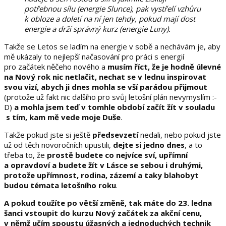
potřebnou sílu (energie Slunce), pak vystřelí vzhůru
k obloze a doletí na ní jen tehdy, pokud mají dost
energie a drží správný kurz (energie Luny).
Takže se Letos se ladím na energie v sobě a nechávám je, aby
mě ukázaly to nejlepší načasování pro práci s energií
pro začátek něčeho nového a
musím říct, že je hodně úlevné
na Nový rok nic netlačit, nechat se v lednu inspirovat
svou vizí, abych ji dnes mohla se vší parádou přijmout
(protože už fakt nic dalšího pro svůj letošní plán nevymyslím :-
D)
a mohla jsem teď v tomhle období začít žít v souladu
s tím, kam mě vede moje Duše
.
Takže pokud jste si ještě
předsevzetí
nedali, nebo pokud jste
už od těch novoročních upustili,
dejte si jedno dnes
, a to
třeba to, že
prostě budete co nejvíce sví, upřímní
a opravdoví a budete žít v Lásce se sebou i druhými,
protože
upřímnost, rodina, zázemí a taky blahobyt
budou témata letošního roku
.
A pokud toužíte po větší změně, tak máte do 23. ledna
šanci vstoupit do kurzu Nový začátek za akční cenu,
v němž učím spoustu úžasných a jednoduchých technik