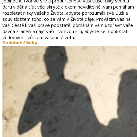
jedinečné tvořivé síle a předurčenosti vaší Duše. Díky svému
daru vidět a cítit věci skryté a okem neviditelné, vám pomáhám
rozplétat nitky vašeho Života, abyste porozuměli své Duši a
souvislostem toho, co se vám v Životě děje. Provázím vás na
vaší Cestě k vaší pravé podstatě, pomáhám vám uzdravit vaše
dávná zranění a najít vaši Tvořivou sílu, abyste se mohli stát
vědomým Tvůrcem vašeho Života.
Podobné články