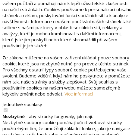
vašem počítači a pomáhají nám k lepší uživatelské zkušenosti
na našich stránkách. Cookies používáme k personalizaci obsahu
stránek a reklam, poskytování funkcí sociálních sítí a k analýze
návštěvnosti. Informace o vašem používání našich stránek také
sdílíme s našimi partnery v oblasti sociálních sítí, reklamy a
analýzy, kteří je mohou kombinovat s dalšími informacemi,
které jste jim poskytli nebo které shromáždili při vašem
používání jejich služeb.
Ze zákona můžeme na vašem zařízení ukládat pouze soubory
cookie, které jsou nezbytně nutné pro provoz těchto stránek.
Pro všechny ostatní typy souborů cookie potřebujeme vaše
svolení. Budeme vděční, když nám ho poskytnete a pomůžete
nám tak, naše stránky a služby zlepšovat. Svůj souhlas s
používáním cookies na našem webu můžete samozřejmě
kdykoliv změnit nebo odvolat.
Více informací
Jednotlivé souhlasy
Nezbytné
- aby stránky fungovaly, jak mají.
Nezbytné soubory cookie pomáhají učinit webové stránky
použitelnými tím, že umožňují základní funkce, jako je navigace
na stránce a přístup k zabezpečeným oblastem webové