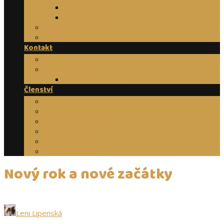
Nový začátek
Kouzelné Vánoce
Meditace, e-booky
Vouchery
Kontakt
Kdo jsem
Doporučuji Bewit
Tým Be-with-Love
Členství
Hero Hero
Diář 2026
Masters Biohackers
Meditace Vhledu
Nový začátek
Kouzelné Vánoce
Nový rok a nové začátky
Leni Lipenská