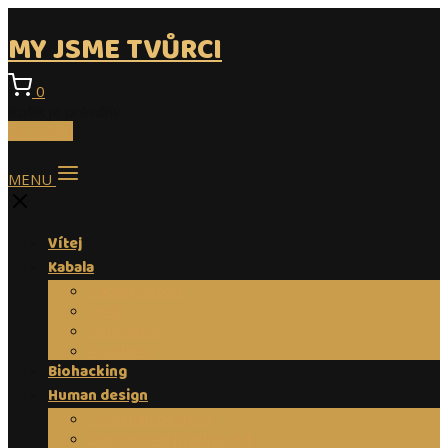
MY JSME TVŮRCI
0
Košík je prázdný
Do košíku
MENU
Vítej
Kabala
Kabala,sezení
Ceník
Reference
Vouchery
Biohacking
Human design
O Human designu
Energetické předpovědi