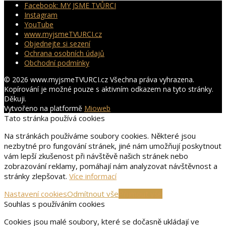
Facebook: MY JSME TVŮRCI
Instagram
YouTube
www.myjsmeTVURCI.cz
Objednejte si sezení
Ochrana osobních údajů
Obchodní podmínky
© 2026 www.myjsmeTVURCI.cz Všechna práva vyhrazena.
Kopírování je možné pouze s aktivním odkazem na tyto stránky.
Děkuji.
Vytvořeno na platformě
Mioweb
Tato stránka používá cookies
Na stránkách používáme soubory cookies. Některé jsou
nezbytné pro fungování stránek, jiné nám umožňují poskytnout
vám lepší zkušenost při návštěvě našich stránek nebo
zobrazování reklamy, pomáhají nám analyzovat návštěvnost a
stránky zlepšovat.
Více informací
Nastavení cookies
Odmítnout vše
Přijmout vše
Souhlas s používáním cookies
Cookies jsou malé soubory, které se dočasně ukládají ve