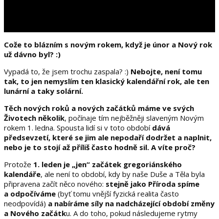
Cože to blázním s novým rokem, když je únor a Nový rok
už dávno byl? :)
Vypadá to, že jsem trochu zaspala? :)
Nebojte, není tomu
tak, to jen nemyslím ten klasický kalendářní rok, ale ten
lunární a taky solární.
Těch nových roků a nových začátků máme ve svých
Životech několik
, počínaje tím nejběžněji slaveným Novým
rokem 1. ledna. Spousta lidí si v toto období
dává
předsevzetí, které se jim ale nepodaří dodržet a naplnit,
nebo je to stojí až příliš často hodně sil. A víte proč?
Protože
1. leden je „jen“ začátek gregoriánského
kalendáře
, ale není to období, kdy by naše Duše a Těla byla
připravena začít něco nového:
stejně jako Příroda spíme
a odpočíváme
(byť tomu vnější fyzická realita často
neodpovídá)
a nabíráme síly na nadcházející období změny
a Nového začátk
u. A do toho, pokud následujeme rytmy