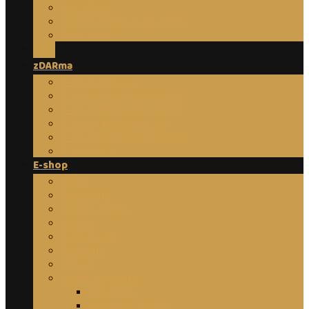
HD 4 Typy
Human design v obrazech
Reference
Blog
zDARma
E-book Tvůrců I.
E-book Cesta hodné holky
E-book Biohacking dle HD
E-book Jak přežít tropy
E-book Biohacking s Bewit
E-book DIY
E-shop
AKCE
Biohacking
Human design
Kabala
Budoucnost
Disciplína
Tvůrce
Online programy
Diář 2026
Meditace Vhledu