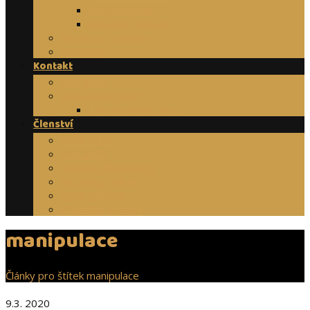
Nový začátek
Kouzelné Vánoce
Meditace, e-booky
Vouchery
Kontakt
Kdo jsem
Doporučuji Bewit
Tým Be-with-Love
Členství
Hero Hero
Diář 2026
Masters Biohackers
Meditace Vhledu
Nový začátek
Kouzelné Vánoce
manipulace
Články pro štítek manipulace
9.3. 2020