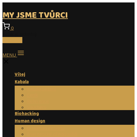
MY JSME TVŮRCI
0
Košík je prázdný
Do košíku
MENU
Vítej
Kabala
Kabala,sezení
Ceník
Reference
Vouchery
Biohacking
Human design
O Human designu
Energetické předpovědi