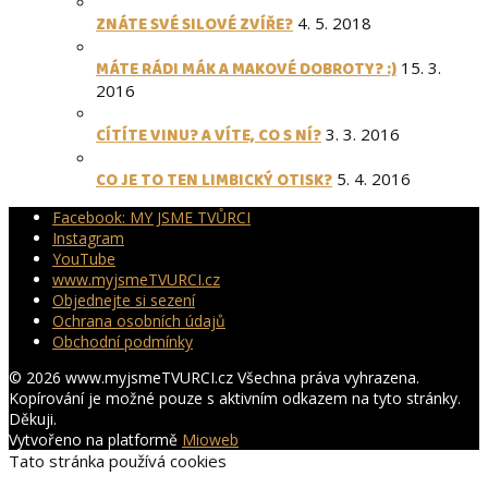
ZNÁTE SVÉ SILOVÉ ZVÍŘE?
4. 5. 2018
MÁTE RÁDI MÁK A MAKOVÉ DOBROTY? :)
15. 3.
2016
CÍTÍTE VINU? A VÍTE, CO S NÍ?
3. 3. 2016
CO JE TO TEN LIMBICKÝ OTISK?
5. 4. 2016
Facebook: MY JSME TVŮRCI
Instagram
YouTube
www.myjsmeTVURCI.cz
Objednejte si sezení
Ochrana osobních údajů
Obchodní podmínky
© 2026 www.myjsmeTVURCI.cz Všechna práva vyhrazena.
Kopírování je možné pouze s aktivním odkazem na tyto stránky.
Děkuji.
Vytvořeno na platformě
Mioweb
Tato stránka používá cookies