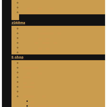
HD 4 Typy
Human design v obrazech
Reference
Blog
zDARma
E-book Tvůrců I.
E-book Cesta hodné holky
E-book Biohacking dle HD
E-book Jak přežít tropy
E-book Biohacking s Bewit
E-book DIY
E-shop
AKCE
Biohacking
Human design
Kabala
Budoucnost
Disciplína
Tvůrce
Online programy
Diář 2026
Meditace Vhledu