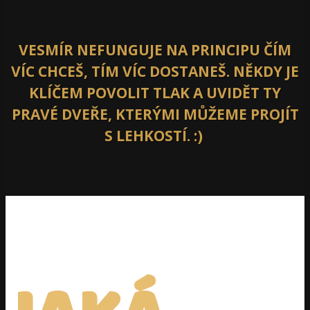
VESMÍR NEFUNGUJE NA PRINCIPU ČÍM
VÍC CHCEŠ, TÍM VÍC DOSTANEŠ. NĚKDY JE
KLÍČEM POVOLIT TLAK A UVIDĚT TY
PRAVÉ DVEŘE, KTERÝMI MŮŽEME PROJÍT
S LEHKOSTÍ. :)