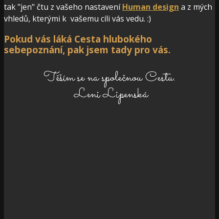
tak "jen" čtu z vašeho nastavení
Human design
a z mých
vhledů, kterými k vašemu cíli vás vedu. :)
Pokud vás láká Cesta hlubokého
sebepoznání, pak jsem tady pro vás.
Těším se na společnou Cestu.
Leni Lipenská