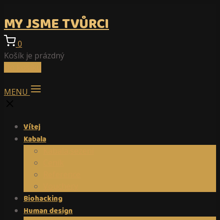
MY JSME TVŮRCI
0
Košík je prázdný
Do košíku
MENU
Vítej
Kabala
Kabala,sezení
Ceník
Reference
Vouchery
Biohacking
Human design