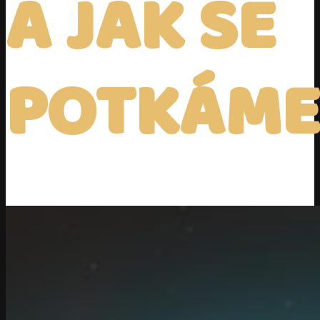
A JAK SE
POTKÁME