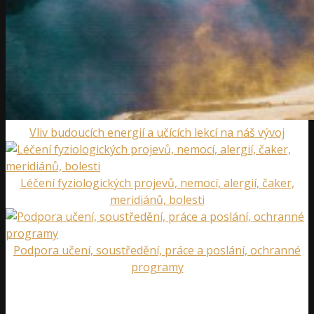
Vliv budoucích energií a učících lekcí na náš vývoj
Léčení fyziologických projevů, nemocí, alergií, čaker,
meridiánů, bolesti
Podpora učení, soustředění, práce a poslání, ochranné
programy