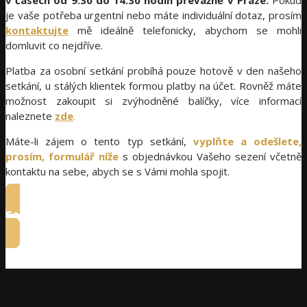
v časech od 9:30 do 14:30 hodin převážně v Praze.
Pokud
je vaše potřeba urgentní nebo máte individuální dotaz, prosím
kontaktujte
mě ideálně telefonicky, abychom se mohli
domluvit co nejdříve.
Platba za osobní setkání probíhá pouze hotově v den našeho
setkání, u stálých klientek formou platby na účet. Rovněž máte
možnost zakoupit si zvýhodněné balíčky, více informací
naleznete
zde
.
Máte-li zájem o tento typ setkání,
vyplňte a odešlete,
prosím, formulář níže
s objednávkou Vašeho sezení včetně
kontaktu na sebe, abych se s Vámi mohla spojit.
Ceník najdete zde.