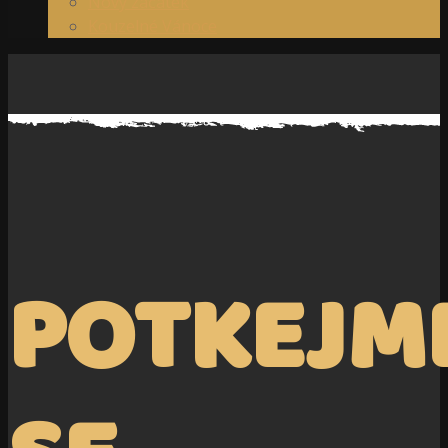
Nový začátek
Kouzelné Vánoce
POTKEJM