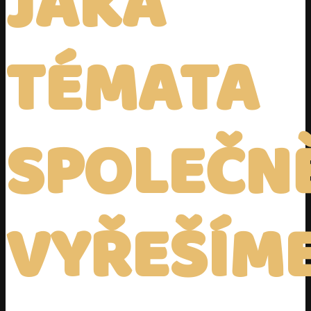
JAKÁ
TÉMATA
SPOLEČN
VYŘEŠÍM