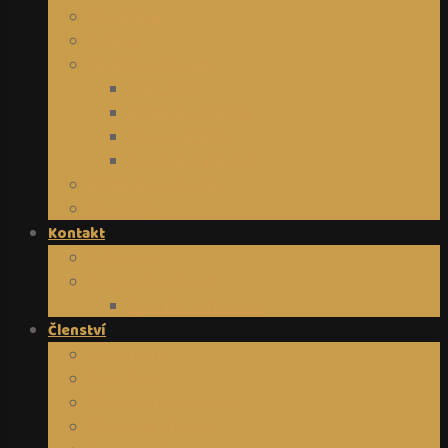
Disciplína
Tvůrce
Online programy
Diář 2026
Meditace Vhledu
Nový začátek
Kouzelné Vánoce
Meditace, e-booky
Vouchery
Kontakt
Kdo jsem
Doporučuji Bewit
Tým Be-with-Love
Členství
Hero Hero
Diář 2026
Masters Biohackers
Meditace Vhledu