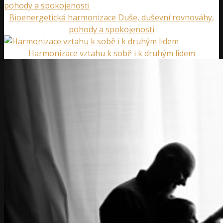
Bioenergetická harmonizace Duše, duševní rovnováhy,
pohody a spokojenosti
Harmonizace vztahu k sobě i k druhým lidem