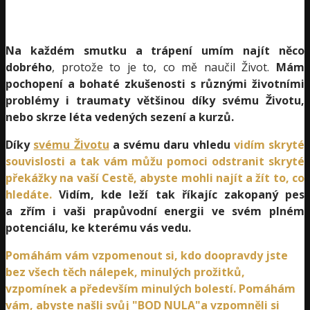
Na každém smutku a trápení umím najít něco
dobrého
, protože to je to, co mě naučil Život.
Mám
pochopení a bohaté zkušenosti s různými životními
problémy i traumaty většinou díky svému Životu,
nebo skrze léta vedených sezení a kurzů.
Díky
svému Životu
a svému daru vhledu
vidím skryté
souvislosti a tak vám můžu pomoci odstranit skryté
překážky na vaší Cestě, abyste mohli najít a žít to, co
hledáte.
Vidím, kde leží tak říkajíc zakopaný pes
a zřím i vaši prapůvodní energii ve svém plném
potenciálu, ke kterému vás vedu.
Pomáhám vám vzpomenout si, kdo doopravdy jste
bez všech těch nálepek, minulých prožitků,
vzpomínek a především minulých bolestí. Pomáhám
vám, abyste našli svůj "BOD NULA"a vzpomněli si