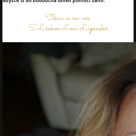
abyste si do budoucna uměli pomoci sami.
Těším se na vás.
S Láskou Leni Lipenská