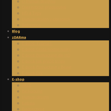
O Human designu
Energetické předpovědi
HD 4 Typy
Human design v obrazech
Reference
Blog
zDARma
E-book Tvůrců I.
E-book Cesta hodné holky
E-book Biohacking dle HD
E-book Jak přežít tropy
E-book Biohacking s Bewit
E-book DIY
E-shop
AKCE
Biohacking
Human design
Kabala
Budoucnost