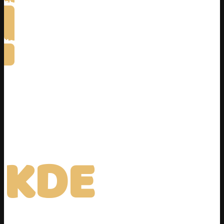
Chci si přečíst reference
Koukněte, kdo jsem
KDE