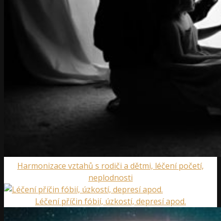
Harmonizace vztahů s rodiči a dětmi, léčení početí,
neplodnosti
Léčení příčin fóbií, úzkostí, depresí apod.