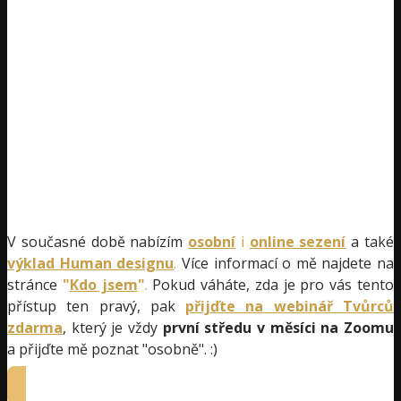
V současné době nabízím
osobní
i
online sezení
a také
výklad Human designu
.
Více informací o mě najdete na
stránce
"
Kdo jsem
"
.
Pokud váháte, zda je pro vás tento
přístup ten pravý, pak
přijďte na webinář Tvůrců
zdarma
, který je vždy
první středu v měsíci na Zoomu
a přijďte mě poznat "osobně". :)