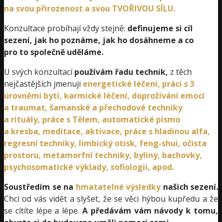
na svou přirozenost a svou TVOŘIVOU SÍLU.
Konzultace probíhají vždy stejně:
definujeme si cíl
sezení, jak ho poznáme, jak ho dosáhneme a co
pro to společně uděláme.
U svých konzultací
používám řadu technik,
z těch
nejčastějších jmenuji
energetické léčení, práci s 3
úrovněmi bytí, karmické léčení, doprožívání emocí
a traumat, šamanské a přechodové techniky
a rituály, práce s Tělem, automatické písmo
a kresba, meditace, aktivace, práce s hladinou alfa,
regresní techniky, limbický otisk, feng-shui, očista
prostoru, metamorfní techniky, byliny, bachovky,
psychosomatické výklady, sofiologii, apod.
Soustředím se na
hmatatelné výsledky
našich sezení.
Chci od vás vidět a slyšet, že se věci hýbou kupředu a že
se cítíte lépe a lépe.
A předávám vám návody k tomu,