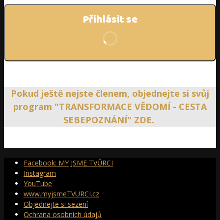
Přihlásit se
Zapomněli jste heslo?
Pokud ještě nejste členem, objednejte si svůj
program "TRANSFORMACE VĚDOMÍ - CESTA
SEBEPOZNÁNÍ"
ZDE
.
Facebook: MY JSME TVŮRCI
Instagram
YouTube
www.myjsmeTVURCI.cz
Objednejte si sezení
Ochrana osobních údajů