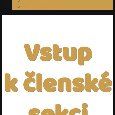
Nový začátek
Kouzelné Vánoce
Vstup
k členské