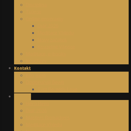
Disciplína
Tvůrce
Online programy
Diář 2026
Meditace Vhledu
Nový začátek
Kouzelné Vánoce
Meditace, e-booky
Vouchery
Kontakt
Kdo jsem
Doporučuji Bewit
Tým Be-with-Love
Členství
Hero Hero
Diář 2026
Masters Biohackers
Meditace Vhledu