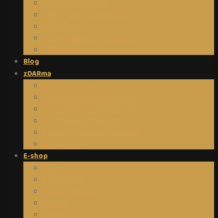
O Human designu
Energetické předpovědi
HD 4 Typy
Human design v obrazech
Reference
Blog
zDARma
E-book Tvůrců I.
E-book Cesta hodné holky
E-book Biohacking dle HD
E-book Jak přežít tropy
E-book Biohacking s Bewit
E-book DIY
E-shop
AKCE
Biohacking
Human design
Kabala
Budoucnost