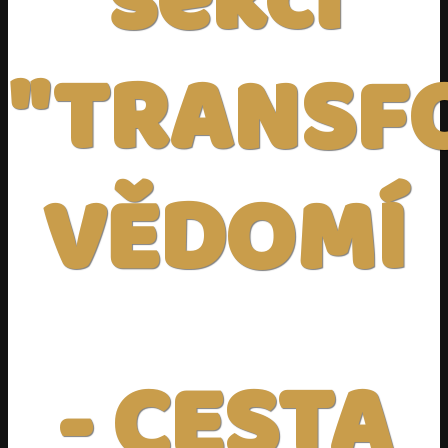
sekci
"TRANSF
VĚDOMÍ
- CESTA