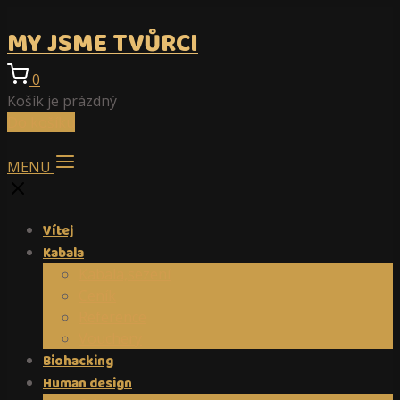
MY JSME TVŮRCI
0
Košík je prázdný
Do košíku
MENU
Vítej
Kabala
Kabala,sezení
Ceník
Reference
Vouchery
Biohacking
Human design