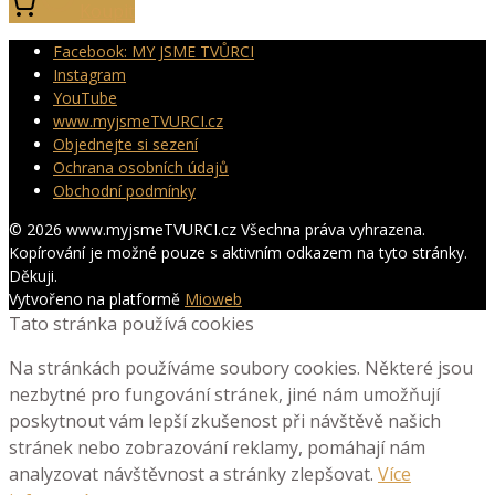
Koupit
Facebook: MY JSME TVŮRCI
Instagram
YouTube
www.myjsmeTVURCI.cz
Objednejte si sezení
Ochrana osobních údajů
Obchodní podmínky
© 2026 www.myjsmeTVURCI.cz Všechna práva vyhrazena.
Kopírování je možné pouze s aktivním odkazem na tyto stránky.
Děkuji.
Vytvořeno na platformě
Mioweb
Tato stránka používá cookies
Na stránkách používáme soubory cookies. Některé jsou
nezbytné pro fungování stránek, jiné nám umožňují
poskytnout vám lepší zkušenost při návštěvě našich
stránek nebo zobrazování reklamy, pomáhají nám
analyzovat návštěvnost a stránky zlepšovat.
Více