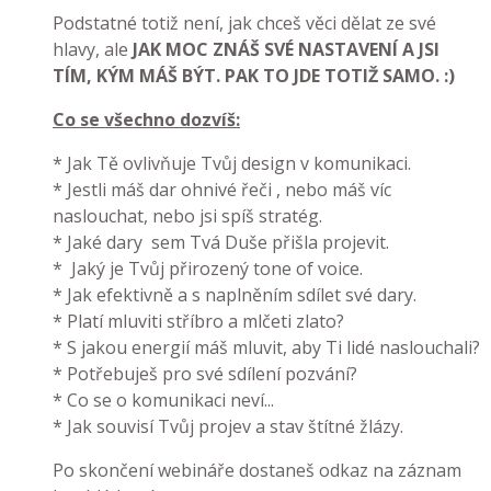
Podstatné totiž není, jak chceš věci dělat ze své
hlavy, ale
JAK MOC ZNÁŠ SVÉ NASTAVENÍ A JSI
TÍM, KÝM MÁŠ BÝT. PAK TO JDE TOTIŽ SAMO. :)
Co se všechno dozvíš:
* Jak Tě ovlivňuje Tvůj design v komunikaci.
* Jestli máš dar ohnivé řeči , nebo máš víc
naslouchat, nebo jsi spíš stratég.
* Jaké dary sem Tvá Duše přišla projevit.
* Jaký je Tvůj přirozený tone of voice.
* Jak efektivně a s naplněním sdílet své dary.
* Platí mluviti stříbro a mlčeti zlato?
* S jakou energií máš mluvit, aby Ti lidé naslouchali?
* Potřebuješ pro své sdílení pozvání?
* Co se o komunikaci neví...
* Jak souvisí Tvůj projev a stav štítné žlázy.
Po skončení webináře dostaneš odkaz na záznam