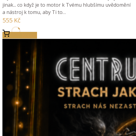
jinak... co když je to motor k Tvému hlubšímu uvědomění
a nástroj k tomu, aby Ti to…
555
Kč
Koupit