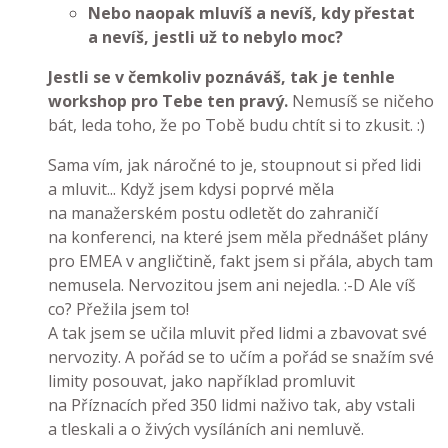
Nebo naopak mluvíš a nevíš, kdy přestat
a nevíš, jestli už to nebylo moc?
Jestli se v čemkoliv poznáváš, tak je tenhle
workshop pro Tebe ten pravý.
Nemusíš se ničeho
bát, leda toho, že po Tobě budu chtít si to zkusit. :)
Sama vím, jak náročné to je, stoupnout si před lidi
a mluvit... Když jsem kdysi poprvé měla
na manažerském postu odletět do zahraničí
na konferenci, na které jsem měla přednášet plány
pro EMEA v angličtině, fakt jsem si přála, abych tam
nemusela. Nervozitou jsem ani nejedla. :-D Ale víš
co? Přežila jsem to!
A tak jsem se učila mluvit před lidmi a zbavovat své
nervozity. A pořád se to učím a pořád se snažím své
limity posouvat, jako například promluvit
na Příznacích před 350 lidmi naživo tak, aby vstali
a tleskali a o živých vysíláních ani nemluvě.