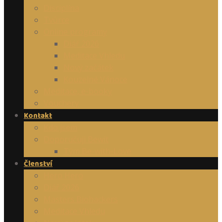
Disciplína
Tvůrce
Online programy
Diář 2026
Meditace Vhledu
Nový začátek
Kouzelné Vánoce
Meditace, e-booky
Vouchery
Kontakt
Kdo jsem
Doporučuji Bewit
Tým Be-with-Love
Členství
Hero Hero
Diář 2026
Masters Biohackers
Meditace Vhledu