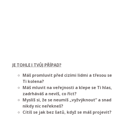
JE TOHLE I TVŮJ PŘÍPAD?
Máš promluvit před cizími lidmi a třesou se
Ti kolena?
Máš mluvit na veřejnosti a klepe se Ti hlas,
zadrháváš a nevíš, co říct?
Myslíš si, že se neumíš „vyžvýknout“ a snad
nikdy nic neřekneš?
Cítíš se jak bez šatů, když se máš projevit?