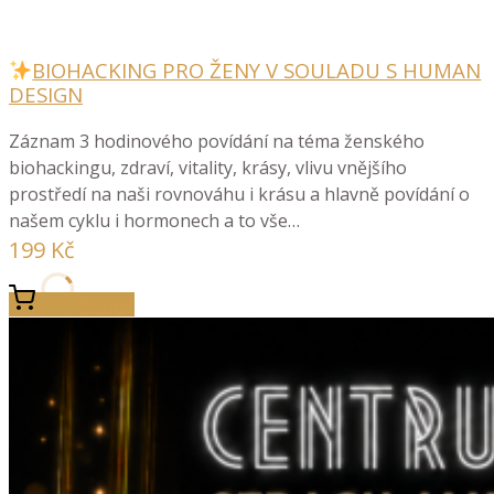
BIOHACKING PRO ŽENY V SOULADU S HUMAN
DESIGN
Záznam 3 hodinového povídání na téma ženského
biohackingu, zdraví, vitality, krásy, vlivu vnějšího
prostředí na naši rovnováhu i krásu a hlavně povídání o
našem cyklu i hormonech a to vše…
199
Kč
Koupit