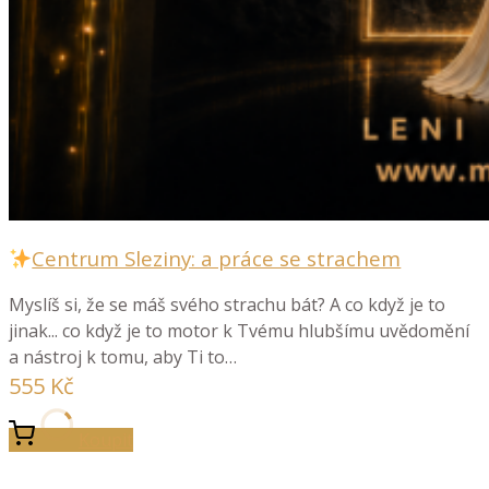
Centrum Sleziny: a práce se strachem
Myslíš si, že se máš svého strachu bát? A co když je to
jinak... co když je to motor k Tvému hlubšímu uvědomění
a nástroj k tomu, aby Ti to…
555
Kč
Koupit