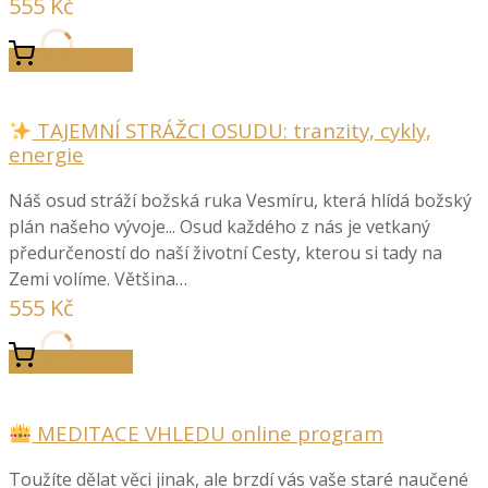
555
Kč
Koupit
TAJEMNÍ STRÁŽCI OSUDU: tranzity, cykly,
energie
Náš osud stráží božská ruka Vesmíru, která hlídá božský
plán našeho vývoje... Osud každého z nás je vetkaný
předurčeností do naší životní Cesty, kterou si tady na
Zemi volíme. Většina…
555
Kč
Koupit
MEDITACE VHLEDU online program
Toužíte dělat věci jinak, ale brzdí vás vaše staré naučené