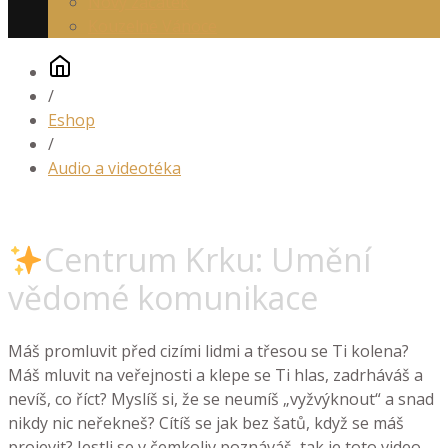
Nový začátek
Kouzelné Vánoce
/
Eshop
/
Audio a videotéka
Centrum Krku: Umění
vědomé komunikace
Máš promluvit před cizími lidmi a třesou se Ti kolena?
Máš mluvit na veřejnosti a klepe se Ti hlas, zadrháváš a
nevíš, co říct? Myslíš si, že se neumíš „vyžvýknout“ a snad
nikdy nic neřekneš? Cítíš se jak bez šatů, když se máš
projevit? Jestli se v čemkoliv poznáváš, tak je toto video