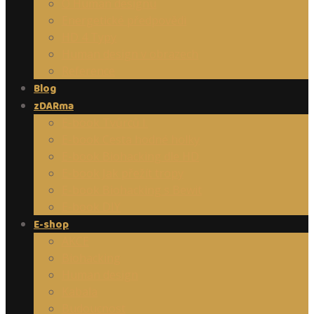
O Human designu
Energetické předpovědi
HD 4 Typy
Human design v obrazech
Reference
Blog
zDARma
E-book Tvůrců I.
E-book Cesta hodné holky
E-book Biohacking dle HD
E-book Jak přežít tropy
E-book Biohacking s Bewit
E-book DIY
E-shop
AKCE
Biohacking
Human design
Kabala
Budoucnost