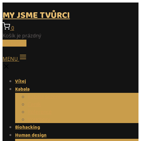
MY JSME TVŮRCI
0
Košík je prázdný
Do košíku
MENU
Vítej
Kabala
Kabala,sezení
Ceník
Reference
Vouchery
Biohacking
Human design