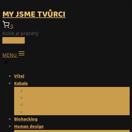
MY JSME TVŮRCI
0
Košík je prázdný
Do košíku
MENU
Vítej
Kabala
Kabala,sezení
Ceník
Reference
Vouchery
Biohacking
Human design