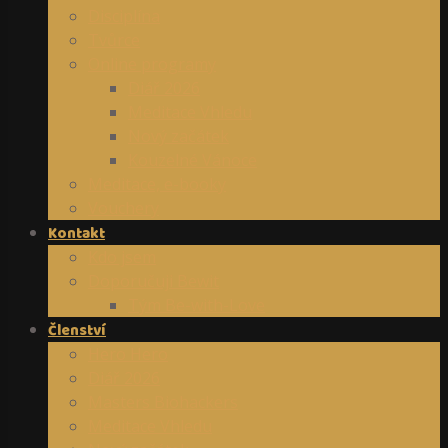
Disciplína
Tvůrce
Online programy
Diář 2026
Meditace Vhledu
Nový začátek
Kouzelné Vánoce
Meditace, e-booky
Vouchery
Kontakt
Kdo jsem
Doporučuji Bewit
Tým Be-with-Love
Členství
Hero Hero
Diář 2026
Masters Biohackers
Meditace Vhledu