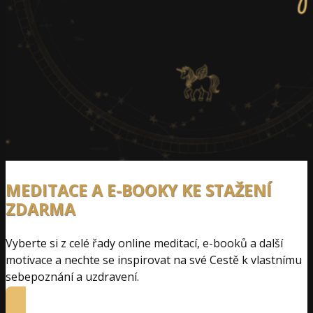
MEDITACE A E-BOOKY KE STAŽENÍ
ZDARMA
Vyberte si z celé řady online meditací, e-booků a další
motivace a nechte se inspirovat na své Cestě k vlastnímu
sebepoznání a uzdravení.