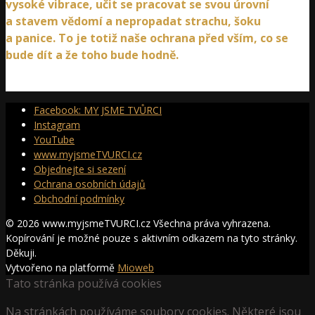
vysoké vibrace, učit se pracovat se svou úrovní
a stavem vědomí a nepropadat strachu, šoku
a panice. To je totiž naše ochrana před vším, co se
bude dít a že toho bude hodně.
Facebook: MY JSME TVŮRCI
Instagram
YouTube
www.myjsmeTVURCI.cz
Objednejte si sezení
Ochrana osobních údajů
Obchodní podmínky
© 2026 www.myjsmeTVURCI.cz Všechna práva vyhrazena.
Kopírování je možné pouze s aktivním odkazem na tyto stránky.
Děkuji.
Vytvořeno na platformě
Mioweb
Tato stránka používá cookies
Na stránkách používáme soubory cookies. Některé jsou