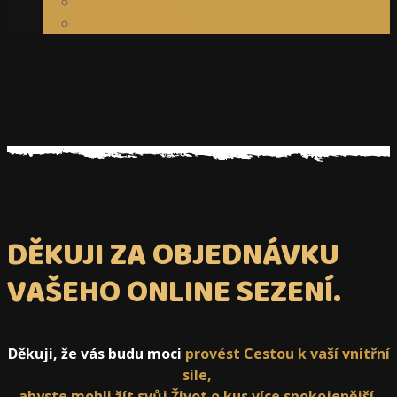
Nový začátek
Kouzelné Vánoce
DĚKUJI ZA OBJEDNÁVKU
VAŠEHO ONLINE SEZENÍ.
Děkuji, že vás budu moci
provést Cestou k vaší vnitřní
síle,
abyste mohli žít svůj Život o kus více spokojenější,