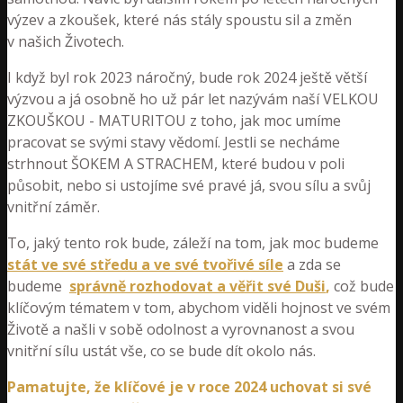
výzev a zkoušek, které nás stály spoustu sil a změn
v našich Životech.
I když byl rok 2023 náročný, bude rok 2024 ještě větší
výzvou a já osobně ho už pár let nazývám naší VELKOU
ZKOUŠKOU - MATURITOU z toho, jak moc umíme
pracovat se svými stavy vědomí. Jestli se necháme
strhnout ŠOKEM A STRACHEM, které budou v poli
působit, nebo si ustojíme své pravé já, svou sílu a svůj
vnitřní záměr.
To, jaký tento rok bude, záleží na tom, jak moc budeme
stát ve své středu a ve své tvořivé síle
a zda se
budeme
správně rozhodovat a věřit své Duši
,
což bude
klíčovým tématem v tom, abychom viděli hojnost ve svém
Životě a našli v sobě odolnost a vyrovnanost a svou
vnitřní sílu ustát vše, co se bude dít okolo nás.
Pamatujte, že klíčové je v roce 2024 uchovat si své