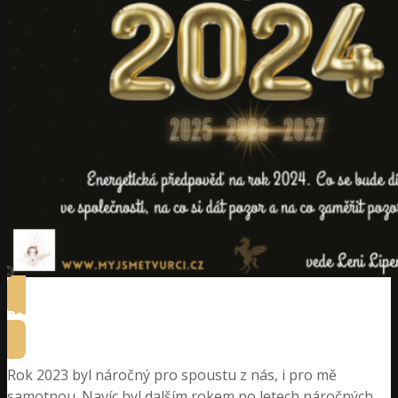
Podívejte se, co nás v roce 2024 čeká
Rok 2023 byl náročný pro spoustu z nás, i pro mě
samotnou. Navíc byl dalším rokem po letech náročných