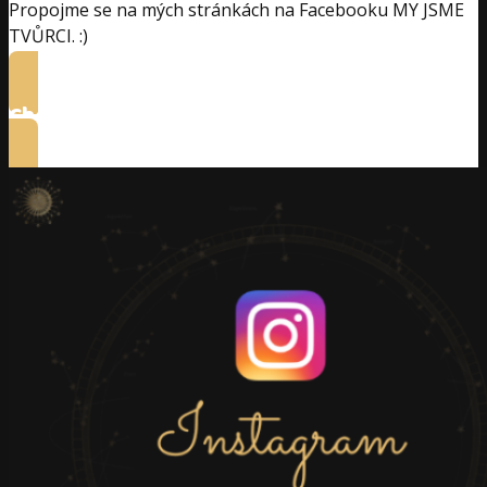
Propojme se na mých stránkách na Facebooku MY JSME
TVŮRCI. :)
Chci se propojit na Facebooku