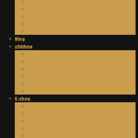
O Human designu
Energetické předpovědi
HD 4 Typy
Human design v obrazech
Reference
Blog
zDARma
E-book Tvůrců I.
E-book Cesta hodné holky
E-book Biohacking dle HD
E-book Jak přežít tropy
E-book Biohacking s Bewit
E-book DIY
E-shop
AKCE
Biohacking
Human design
Kabala
Budoucnost