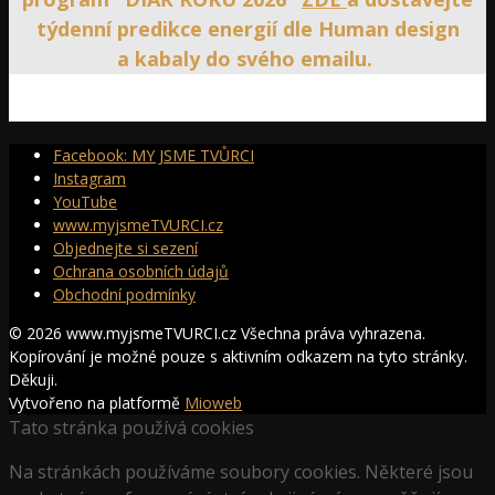
týdenní predikce energií dle Human design
a kabaly do svého emailu.
Facebook: MY JSME TVŮRCI
Instagram
YouTube
www.myjsmeTVURCI.cz
Objednejte si sezení
Ochrana osobních údajů
Obchodní podmínky
© 2026 www.myjsmeTVURCI.cz Všechna práva vyhrazena.
Kopírování je možné pouze s aktivním odkazem na tyto stránky.
Děkuji.
Vytvořeno na platformě
Mioweb
Tato stránka používá cookies
Na stránkách používáme soubory cookies. Některé jsou