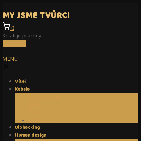
MY JSME TVŮRCI
0
Košík je prázdný
Do košíku
MENU
Vítej
Kabala
Kabala,sezení
Ceník
Reference
Vouchery
Biohacking
Human design