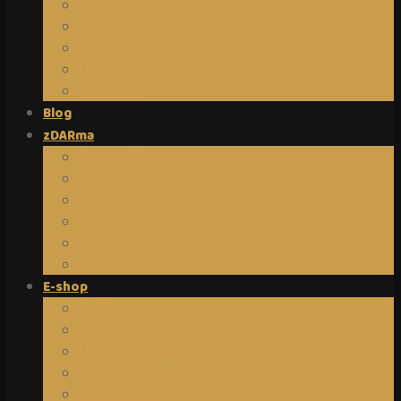
O Human designu
Energetické předpovědi
HD 4 Typy
Human design v obrazech
Reference
Blog
zDARma
E-book Tvůrců I.
E-book Cesta hodné holky
E-book Biohacking dle HD
E-book Jak přežít tropy
E-book Biohacking s Bewit
E-book DIY
E-shop
AKCE
Biohacking
Human design
Kabala
Budoucnost