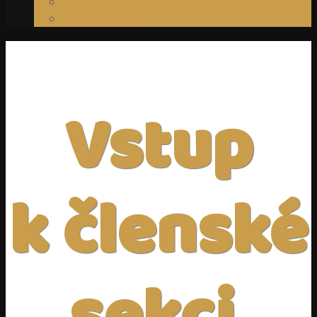
Nový začátek
Kouzelné Vánoce
Vstup
k členské