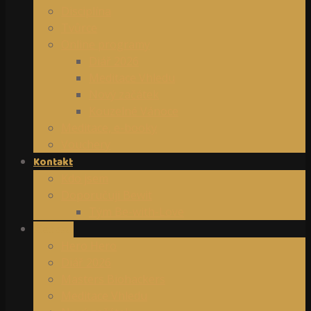
Disciplína
Tvůrce
Online programy
Diář 2026
Meditace Vhledu
Nový začátek
Kouzelné Vánoce
Meditace, e-booky
Vouchery
Kontakt
Kdo jsem
Doporučuji Bewit
Tým Be-with-Love
Členství
Hero Hero
Diář 2026
Masters Biohackers
Meditace Vhledu