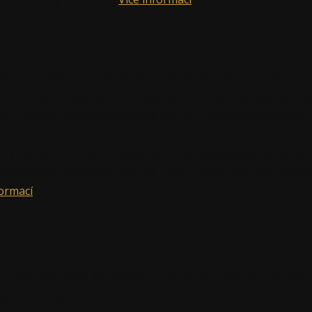
ašem počítači a pomáhají nám k lepší uživatelské zkušenost
í a k analýze návštěvnosti. Informace o vašem používání naši
t s dalšími informacemi, které jste jim poskytli nebo které s
y cookie, které jsou nezbytně nutné pro provoz těchto str
skytnete a pomůžete nám tak, naše stránky a služby zlepšo
formací
oužitelnými tím, že umožňují základní funkce, jako je nav
právně fungovat.