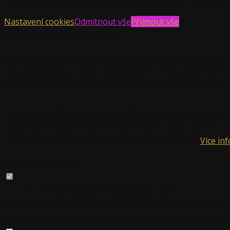
Nastavení cookies
Odmítnout vše
Přijmout vše
Souhlas s používáním cookies
Cookies jsou malé soubory, které se dočasně ukládají ve v
obsahu stránek a reklam, poskytování funkcí sociálních sít
sociálních sítí, reklamy a analýzy, kteří je mohou kombinova
Ze zákona můžeme na vašem zařízení ukládat pouze soubor
potřebujeme vaše svolení. Budeme vděční, když nám ho po
můžete samozřejmě kdykoliv změnit nebo odvolat.
Více in
Jednotlivé souhlasy
Nezbytné
- aby stránky fungovaly, jak mají.
Nezbytné soubory cookie pomáhají učinit webové stránky p
webové stránky. Bez těchto souborů cookie nemůže web s