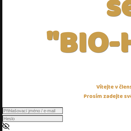
s
"BIO-
Vítejte v čle
Prosím zadejte své