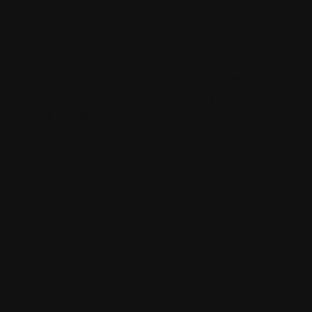
i na našich stránkách. Cookies používáme k personalizaci
ch stránek také sdílíme s našimi partnery v oblasti
hromáždili při vašem používání jejich služeb.
ánek. Pro všechny ostatní typy souborů cookie
vat. Svůj souhlas s používáním cookies na našem webu
igace na stránce a přístup k zabezpečeným oblastem