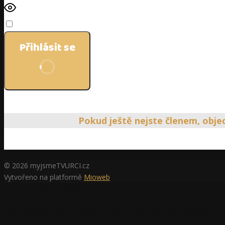
Pamatovat si mě
Přihlásit se
Zapomněli jste heslo?
Pokud ještě nejste členem, obj
© 2026 myjsmeTVURCI.cz
Vytvořeno na platformě
Mioweb
Tato stránka používá cookies
Na stránkách používáme soubory cookies. Některé jsou ne
zobrazování reklamy, pomáhají nám analyzovat návštěvnos