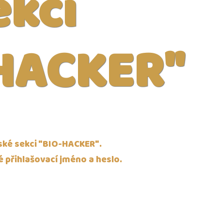
ekci
HACKER"
nské sekci "BIO-HACKER".
 přihlašovací jméno a heslo.