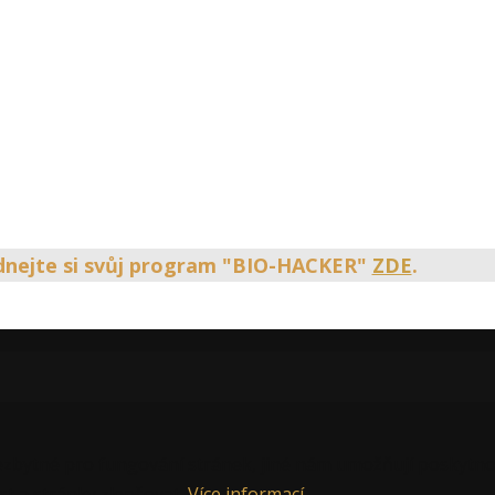
ednejte si svůj program "BIO-HACKER"
ZDE
.
zbytné pro fungování stránek, jiné nám umožňují poskytnou
t a stránky zlepšovat.
Více informací