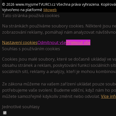
© 2026 www.myjsmeTVURCI.cz Všechna práva vyhrazena. Kopírování 
Vytvořeno na platformě
Mioweb
Tato stránka používá cookies
Na stránkách používáme soubory cookies. Některé jsou ne
zobrazování reklamy, pomáhají nám analyzovat návštěvnos
Nastavení cookies
Odmítnout vše
Přijmout vše
Souhlas s používáním cookies
Cookies jsou malé soubory, které se dočasně ukládají ve v
obsahu stránek a reklam, poskytování funkcí sociálních sít
sociálních sítí, reklamy a analýzy, kteří je mohou kombinova
Ze zákona můžeme na vašem zařízení ukládat pouze soubor
potřebujeme vaše svolení. Budeme vděční, když nám ho po
můžete samozřejmě kdykoliv změnit nebo odvolat.
Více in
Jednotlivé souhlasy