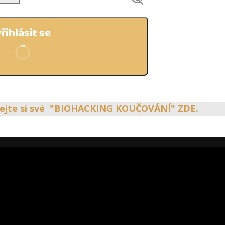
řihlásit se
omněli jste heslo?
dnejte si své "BIOHACKING KOUČOVÁNÍ"
ZDE
.