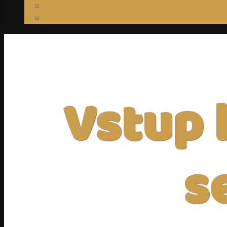
Nový začátek
Kouzelné Vánoce
Vstup 
s