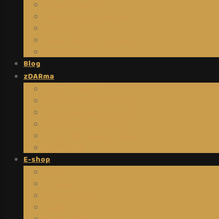
O Human designu
Energetické předpovědi
HD 4 Typy
Human design v obrazech
Reference
Blog
zDARma
E-book Tvůrců I.
E-book Cesta hodné holky
E-book Biohacking dle HD
E-book Jak přežít tropy
E-book Biohacking s Bewit
E-book DIY
E-shop
AKCE
Biohacking
Human design
Kabala
Budoucnost