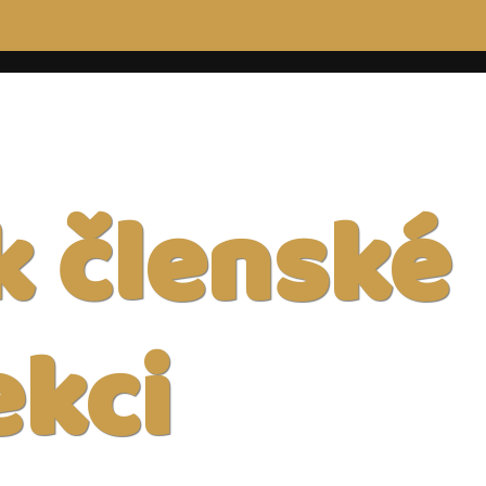
k členské
ekci