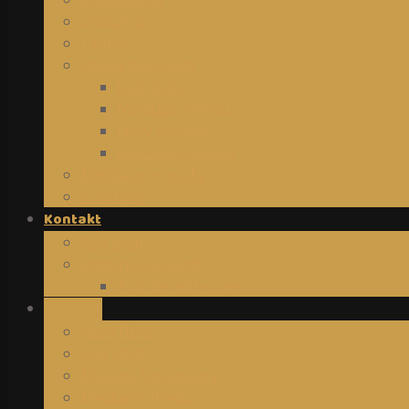
Disciplína
Tvůrce
Online programy
Diář 2026
Meditace Vhledu
Nový začátek
Kouzelné Vánoce
Meditace, e-booky
Vouchery
Kontakt
Kdo jsem
Doporučuji Bewit
Tým Be-with-Love
Členství
Hero Hero
Diář 2026
Masters Biohackers
Meditace Vhledu