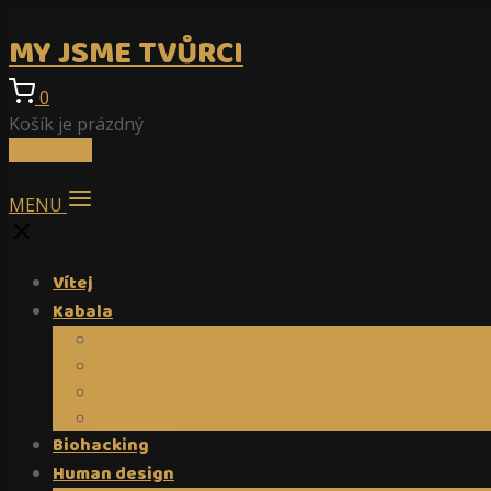
MY JSME TVŮRCI
0
Košík je prázdný
Do košíku
MENU
Vítej
Kabala
Kabala,sezení
Ceník
Reference
Vouchery
Biohacking
Human design