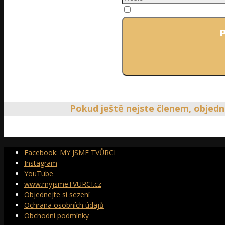
Pamatovat si mě
P
Zap
Pokud ještě nejste členem, obje
Facebook: MY JSME TVŮRCI
Instagram
YouTube
www.myjsmeTVURCI.cz
Objednejte si sezení
Ochrana osobních údajů
Obchodní podmínky